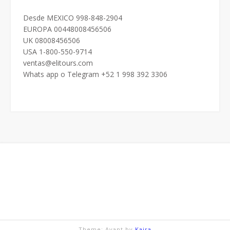
Desde MEXICO 998-848-2904
EUROPA 00448008456506
UK 08008456506
USA 1-800-550-9714
ventas@elitours.com
Whats app o Telegram +52 1 998 392 3306
Theme: Avant by
Kaira