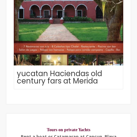
yucatan Haciendas old
century fars at Merida
Tours on private Yachts
Rent a boat or Catamaran at Cancun, Playa