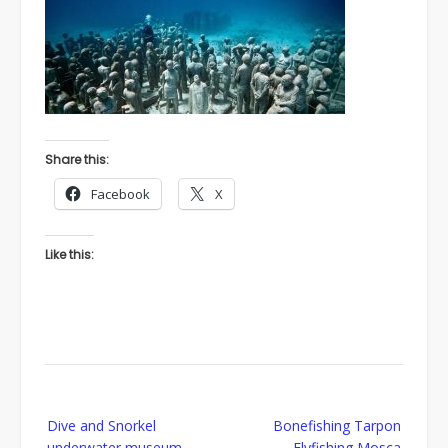
Share this:
Facebook
X
Like this:
Post
Dive and Snorkel
Bonefishing Tarpon
navigation
underwater museum
Flyfishing Mosca