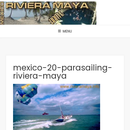
Skip
to
content
MENU
mexico-20-parasailing-
riviera-maya